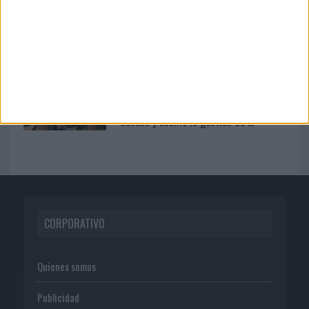
03/08/2026
Presentado el jurado de los Premios
de Marketing y...
05/08/2026
Fabra Comunicación incorpora a
Casoná y asume la gestión de ...
CORPORATIVO
Quienes somos
Publicidad