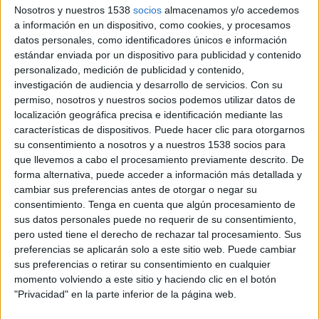
Nosotros y nuestros 1538
socios
almacenamos y/o accedemos
del 54% en 2021 al 63% en 2022), la fidelización
a información en un dispositivo, como cookies, y procesamos
de clientes (del 49% al 86% en el último año) y la
datos personales, como identificadores únicos e información
innovación del producto, representando un 59%
estándar enviada por un dispositivo para publicidad y contenido
de las respuestas.
personalizado, medición de publicidad y contenido,
investigación de audiencia y desarrollo de servicios.
Con su
Esta es una de las principales conclusiones del IX
permiso, nosotros y nuestros socios podemos utilizar datos de
Estudio del Observatorio de Marcas en el
localización geográfica precisa e identificación mediante las
Exterior (2022) elaborado por el Club de
características de dispositivos. Puede hacer clic para otorgarnos
Marketing del Mediterráneo (CMM), un informe
su consentimiento a nosotros y a nuestros 1538 socios para
que tiene como objetivo estudiar, desde el punto
que llevemos a cabo el procesamiento previamente descrito. De
forma alternativa, puede acceder a información más detallada y
de vista del marketing y la promoción
cambiar sus preferencias antes de otorgar o negar su
internacional, el comportamiento de las
consentimiento.
Tenga en cuenta que algún procesamiento de
empresas exportadoras de la Comunitat,
sus datos personales puede no requerir de su consentimiento,
tratando de ser un reflejo fiel y representativo de
pero usted tiene el derecho de rechazar tal procesamiento. Sus
su actividad en mercados internacionales. Esta
preferencias se aplicarán solo a este sitio web. Puede cambiar
edición ha contado con la participación de
sus preferencias o retirar su consentimiento en cualquier
empresas de Castellón, Valencia y Alicante, la
momento volviendo a este sitio y haciendo clic en el botón
mayoría con una tradición exportadora de más
"Privacidad" en la parte inferior de la página web.
de una década.