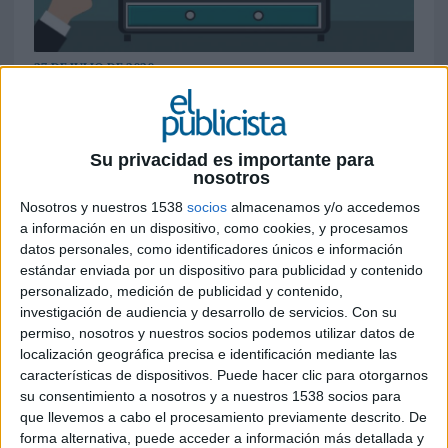
27 DE JULIO DE 2020
Un 86% de los anunciantes prevé
incrementar el gasto en este tipo de
publicidad en los próximos 18-24 meses;
Su privacidad es importante para
nosotros
donde las tendencias principales está la
disminución del consumo de televisión
Nosotros y nuestros 1538
socios
almacenamos y/o accedemos
tradicional, la generación de más datos
a información en un dispositivo, como cookies, y procesamos
sobre los usuarios, la segmentación de la
datos personales, como identificadores únicos e información
estándar enviada por un dispositivo para publicidad y contenido
audiencia y la eficiencia de la publicidad
personalizado, medición de publicidad y contenido,
fragmentada
investigación de audiencia y desarrollo de servicios.
Con su
permiso, nosotros y nuestros socios podemos utilizar datos de
Xandr
e Interactive Advertising Bureau Europe
localización geográfica precisa e identificación mediante las
(
IAB
) han publicado un informe con los
características de dispositivos. Puede hacer clic para otorgarnos
resultados de una encuesta regional sobre la
su consentimiento a nosotros y a nuestros 1538 socios para
televisión inteligente en Europa. El equipo de
que llevemos a cabo el procesamiento previamente descrito. De
expertos de Xandr ha explorado el horizonte
forma alternativa, puede acceder a información más detallada y