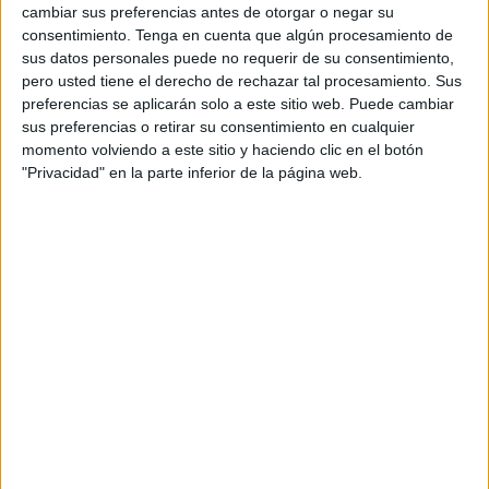
cambiante de la televisión para determinar las
cambiar sus preferencias antes de otorgar o negar su
principales oportunidades y desafíos de este
consentimiento.
Tenga en cuenta que algún procesamiento de
ámbito, así como para valorar la adopción de
sus datos personales puede no requerir de su consentimiento,
nuevos formatos publicitarios.
pero usted tiene el derecho de rechazar tal procesamiento. Sus
preferencias se aplicarán solo a este sitio web. Puede cambiar
La disminución del consumo de la televisión
sus preferencias o retirar su consentimiento en cualquier
momento volviendo a este sitio y haciendo clic en el botón
tradicional, la generación de más datos sobre los
"Privacidad" en la parte inferior de la página web.
usuarios, la segmentación de la audiencia y la
eficiencia de la publicidad fragmentada, son
algunos de los hallazgos más destacados de este
informe. De hecho, la mayoría de los encuestados
(58%) afirma que
el factor más determinante
para empezar a usar o incrementar la
inversión publicitaria en Smart TVs depende
de la eficiencia que tenga la fragmentación
de audiencias
. Asimismo, el informe refleja que
uno desafíos principales en este ámbito es
la
dificultad a la hora de identificar al usuario
,
ya que no existe un estándar de identificación
universal para los usuarios de televisores