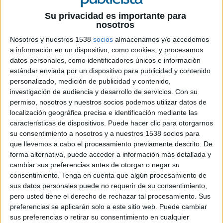
22 DE OCTUBRE DE 2019
Su privacidad es importante para
nosotros
La agencia gallega se ha encargado de toda
Nosotros y nuestros 1538
socios
almacenamos y/o accedemos
la vertiente de branding y comunicación del
a información en un dispositivo, como cookies, y procesamos
certamen este año
datos personales, como identificadores únicos e información
estándar enviada por un dispositivo para publicidad y contenido
Mar de Mares es un festival que se celebra
personalizado, medición de publicidad y contenido,
anualmente en Galicia y que celebra la riqueza y
investigación de audiencia y desarrollo de servicios.
Con su
la vida de los océanos.
"El futuro del planeta tiene
permiso, nosotros y nuestros socios podemos utilizar datos de
que ser azul y con este festival, concienciamos a la
localización geográfica precisa e identificación mediante las
gente de manera inspiradora mediante el arte, la
características de dispositivos. Puede hacer clic para otorgarnos
cultura, el activismo y el emprendimiento"
,
su consentimiento a nosotros y a nuestros 1538 socios para
destacan sus responsables. Y bajo esta premisa se
que llevemos a cabo el procesamiento previamente descrito. De
ha amparado la agencia Reclam para
forma alternativa, puede acceder a información más detallada y
cambiar sus preferencias antes de otorgar o negar su
conceptualizar toda la campaña de imagen y las
consentimiento.
Tenga en cuenta que algún procesamiento de
acciones promocionales del festival para 2019 (el
sus datos personales puede no requerir de su consentimiento,
certamen tuvo lugar del 18 al 22 de septiembre
pero usted tiene el derecho de rechazar tal procesamiento. Sus
en A Coruña).
preferencias se aplicarán solo a este sitio web. Puede cambiar
sus preferencias o retirar su consentimiento en cualquier
La agencia ideó un concepto creativo que