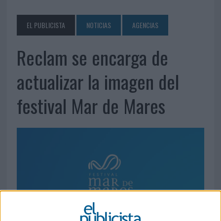
EL PUBLICISTA
NOTICIAS
AGENCIAS
Reclam se encarga de
actualizar la imagen del
festival Mar de Mares