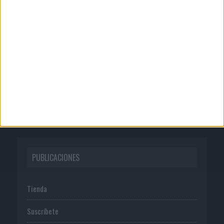
CORPORATIVO
Quienes somos
Publicidad
Normas de uso
Política de privacidad
PUBLICACIONES
Tienda
Suscríbete