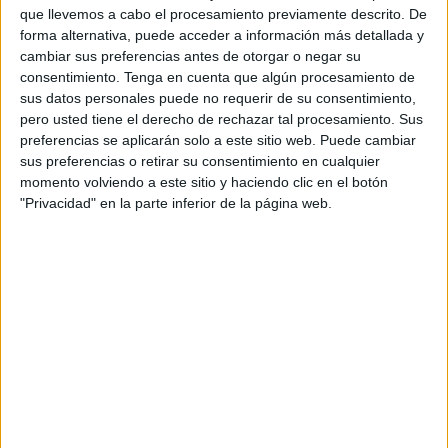
colaboradores, tanto en streaming como
que llevemos a cabo el procesamiento previamente descrito. De
presencial- ha tenido un carácter especial y ha
forma alternativa, puede acceder a información más detallada y
contado con la participación del presidente de
cambiar sus preferencias antes de otorgar o negar su
BBVA, Carlos Torres Vila, y el consejero delegado
consentimiento.
Tenga en cuenta que algún procesamiento de
Onur Genç.
sus datos personales puede no requerir de su consentimiento,
pero usted tiene el derecho de rechazar tal procesamiento. Sus
‘
Somos un solo equipo
’ es el lema donde la
preferencias se aplicarán solo a este sitio web. Puede cambiar
nueva entidad se apoya y refleja los valores de la
sus preferencias o retirar su consentimiento en cualquier
compañía, que enfatiza la importancia de las
momento volviendo a este sitio y haciendo clic en el botón
"Privacidad" en la parte inferior de la página web.
personas que trabajan en la misma, así como su
compromiso con el proyecto.
Nuevo logo de BBVA
El objetivo del cambio es ofrecer una propuesta
de valor única y una experiencia de usuario
homogénea, propias de una compañía digital. El
Grupo busca que sus
productos y servicios
sean globales
, como resultado de un único
proceso de desarrollo, lo que permite una