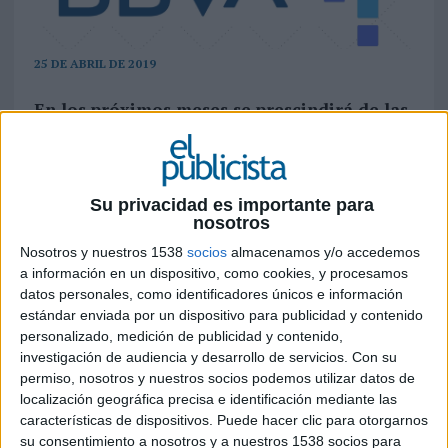
25 DE ABRIL DE 2019
En los próximos meses se prescindirá de las
designaciones locales en Argentina
(Francés), EEUU (Compass), México
(Bancomer) y Perú (Continental); mientras
que Garanti, la franquicia turca del grupo,
Su privacidad es importante para
nosotros
cambiará su nombre a Garanti BBVA
Nosotros y nuestros 1538
socios
almacenamos y/o accedemos
BBVA
ha anunciado a sus empleados que
a información en un dispositivo, como cookies, y procesamos
unificará la marca en todos los mercados en
datos personales, como identificadores únicos e información
los que opera
, así como
lanzará un nuevo
estándar enviada por un dispositivo para publicidad y contenido
logo
con el que seguirá avanzando para ofrecer a
personalizado, medición de publicidad y contenido,
los clientes los mejores productos y servicios en
investigación de audiencia y desarrollo de servicios.
Con su
permiso, nosotros y nuestros socios podemos utilizar datos de
un entorno cada vez más digital. Esta vez, la
localización geográfica precisa e identificación mediante las
celebración del grupo en su Live@BBVA –un
características de dispositivos. Puede hacer clic para otorgarnos
encuentro interno que han seguido casi 126.000
su consentimiento a nosotros y a nuestros 1538 socios para