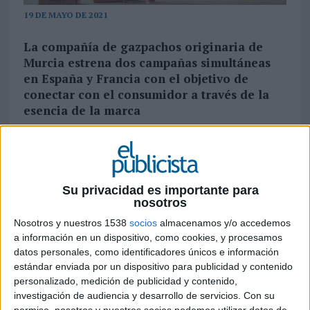
19 DE MAYO DE 2021
La compañía de gazpachos originaria de
Murcia estrena dos campañas simultáneas
en España y Francia con el objetivo de
conectar con el consumidor a través de la
esencia de la marca
Alvalle
ha estrenado ‘Siempre a mano’, su nueva
campaña a través de la cual busca dar a conocer
el mimo con el que la marca elabora sus
gazpachos. Alvalle, que este año cumple 30 años
Su privacidad es importante para
nosotros
ha querido homenajear a sus agricultores para
dar a conocer la esencia de la marca, ya que el
Nosotros y nuestros 1538
socios
almacenamos y/o accedemos
98% de las hortalizas frescas se recogen a mano
a información en un dispositivo, como cookies, y procesamos
por sus agricultores y proceden de la huerta
datos personales, como identificadores únicos e información
murciana y alrededores.
estándar enviada por un dispositivo para publicidad y contenido
personalizado, medición de publicidad y contenido,
La pieza principal busca acercar el proceso
investigación de audiencia y desarrollo de servicios.
Con su
permiso, nosotros y nuestros socios podemos utilizar datos de