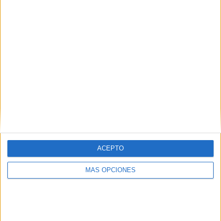
IMPRIMIR
TWEET
SHARE
SHARE
ACEPTO
ENVIAR
MÁS OPCIONES
PIN