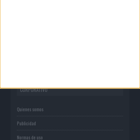
Back Market pone a la madre de su
fundador como aval de su...
03/08/2026
‘Vuelve el fútbol. Vuelve a soñar’, de
VML para Movistar
CORPORATIVO
Quienes somos
Publicidad
Normas de uso