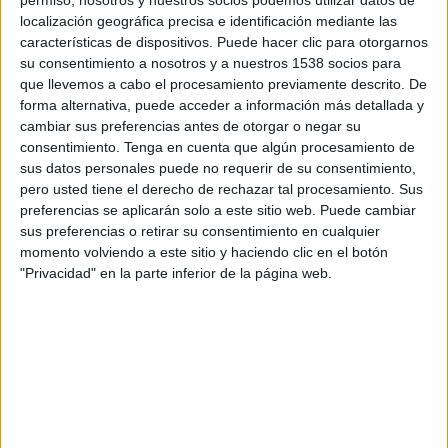
artesanal de Alvalle a través de primeros planos
localización geográfica precisa e identificación mediante las
cercanos e impactantes de agricultores locales,
características de dispositivos. Puede hacer clic para otorgarnos
mostrando el origen y el proceso artesanal de sus
su consentimiento a nosotros y a nuestros 1538 socios para
principales ingredientes, como el tomate,
que llevemos a cabo el procesamiento previamente descrito. De
pimiento, pepino y cebolla.
forma alternativa, puede acceder a información más detallada y
cambiar sus preferencias antes de otorgar o negar su
“Con esta campaña queremos conectar con el
consentimiento.
Tenga en cuenta que algún procesamiento de
consumidor mostrando la esencia y origen local
sus datos personales puede no requerir de su consentimiento,
de Alvalle, una marca de toda la vida que por
pero usted tiene el derecho de rechazar tal procesamiento. Sus
encima de todo prioriza la calidad y el respeto
preferencias se aplicarán solo a este sitio web. Puede cambiar
por la agricultura. Para ello, la marca se basa en
sus preferencias o retirar su consentimiento en cualquier
la naturalidad de sus ingredientes obtenidos de
momento volviendo a este sitio y haciendo clic en el botón
"Privacidad" en la parte inferior de la página web.
forma sostenible y su estrecha relación con los
agricultores locales” afirma Iker Ganuza, director
de marketing de la categoría de Alimentación de
PepsiCo Suroeste Europa.
‘Siempre a mano’
es el primer trabajo de la
agencia
PS21
, que liderará la creatividad de la
marca de gazpacho en los mercados de España y